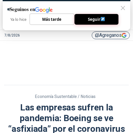
Seguinos en
Ya lo hice
Más tarde
Seguir
Agreganos
7/8/2026
library_add
Economía Sustentable /
Noticias
Las empresas sufren la
pandemia: Boeing se ve
“asfixiada” por el coronavirus