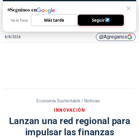
Seguinos en
Ya lo hice
Más tarde
Seguir
Agreganos
8/8/2026
library_add
Economía Sustentable /
Noticias
INNOVACIÓN
Lanzan una red regional para
impulsar las finanzas