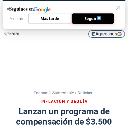
Seguinos en
Ya lo hice
Más tarde
Seguir
Agreganos
9/8/2026
library_add
Economía Sustentable /
Noticias
INFLACIÓN Y SEQUÍA
Lanzan un programa de
compensación de $3.500