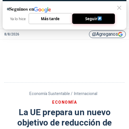
Seguinos en
Ya lo hice
Más tarde
Seguir
Agreganos
8/8/2026
library_add
Economía Sustentable /
Internacional
ECONOMÍA
La UE prepara un nuevo
objetivo de reducción de