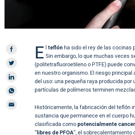
E
l
teflón
ha sido el rey de las cocinas
Sin embargo, lo que muchas veces s
(politetrafluoroetileno o PTFE) puede con
en nuestro organismo. El riesgo principal
del uso: una pequeña raya producida por u
partículas de polímeros terminen mezcla
Históricamente, la fabricación del teflón i
sustancia que permanece en el cuerpo hu
clasificada como
potencialmente cance
“
libres de PFOA
“, el sobrecalentamiento 