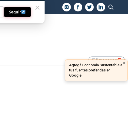
O
Seguir
Agreganos
library_add
×
Agregá Economía Sustentable a
tus fuentes preferidas en
Google