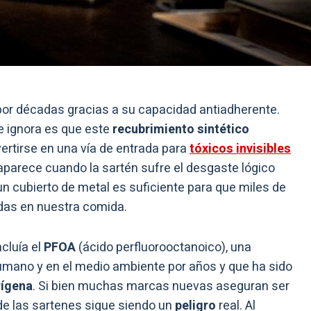
 por décadas gracias a su capacidad antiadherente.
e ignora es que este
recubrimiento sintético
vertirse en una vía de entrada para
tóxicos invisibles
 aparece cuando la sartén sufre el desgaste lógico
n cubierto de metal es suficiente para que miles de
das en nuestra comida.
ncluía el
PFOA
(ácido perfluorooctanoico), una
mano y en el medio ambiente por años y que ha sido
rígena
. Si bien muchas marcas nuevas aseguran ser
de las sartenes sigue siendo un
peligro
real. Al