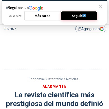
Seguinos en
Ya lo hice
Más tarde
Seguir
Agreganos
9/8/2026
library_add
Economía Sustentable /
Noticias
ALARMANTE
La revista científica más
prestigiosa del mundo definió