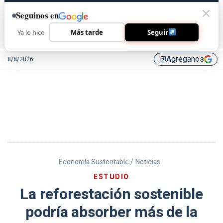
Seguinos en
Ya lo hice
Más tarde
Seguir
Agreganos
8/8/2026
library_add
Economía Sustentable /
Noticias
ESTUDIO
La reforestación sostenible
podría absorber más de la