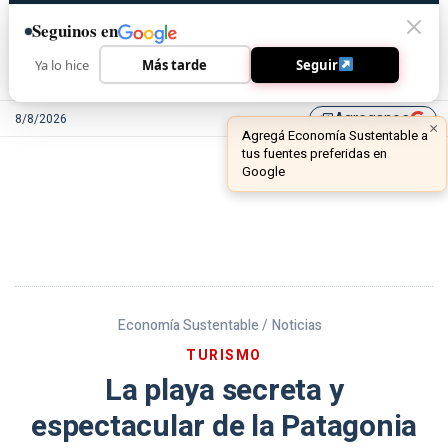
Seguinos en
Ya lo hice
Más tarde
Seguir
Agreganos
8/8/2026
library_add
Economía Sustentable /
Noticias
TURISMO
La playa secreta y
espectacular de la Patagonia