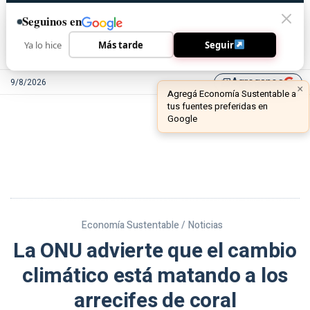
Seguinos en
Ya lo hice
Más tarde
Seguir
Agreganos
9/8/2026
library_add
Economía Sustentable /
Noticias
La ONU advierte que el cambio
climático está matando a los
arrecifes de coral