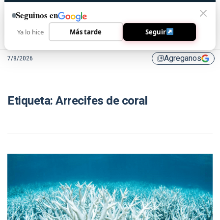
Seguinos en
Ya lo hice
Más tarde
Seguir
Agreganos
7/8/2026
library_add
Etiqueta:
Arrecifes de coral