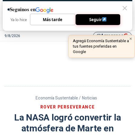
Seguinos en
Ya lo hice
Más tarde
Seguir
Agreganos
9/8/2026
library_add
Economía Sustentable /
Noticias
ROVER PERSEVERANCE
La NASA logró convertir la
atmósfera de Marte en