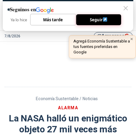
Seguinos en
Ya lo hice
Más tarde
Seguir
Agreganos
7/8/2026
library_add
Economía Sustentable /
Noticias
ALARMA
La NASA halló un enigmático
objeto 27 mil veces más