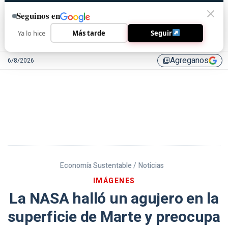
Seguinos en
Ya lo hice
Más tarde
Seguir
Agreganos
6/8/2026
library_add
Economía Sustentable /
Noticias
IMÁGENES
La NASA halló un agujero en la
superficie de Marte y preocupa