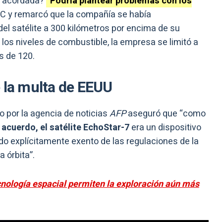
 la acordada?
“Podría plantear problemas con los
CC y remarcó que la compañía se había
del satélite a 300 kilómetros por encima de su
e los niveles de combustible, la empresa se limitó a
ás de 120.
e la multa de EEUU
o por la agencia de noticias
AFP
aseguró que “como
l
acuerdo, el satélite EchoStar-7
era un dispositivo
do explícitamente exento de las regulaciones de la
 órbita”.
nología espacial permiten la exploración aún más