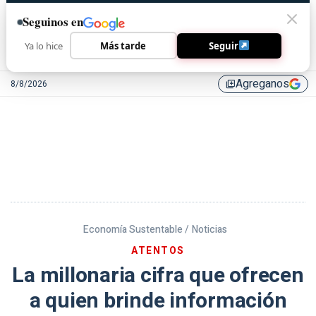
Seguinos en
Ya lo hice
Más tarde
Seguir
Agreganos
8/8/2026
library_add
Economía Sustentable /
Noticias
ATENTOS
La millonaria cifra que ofrecen
a quien brinde información