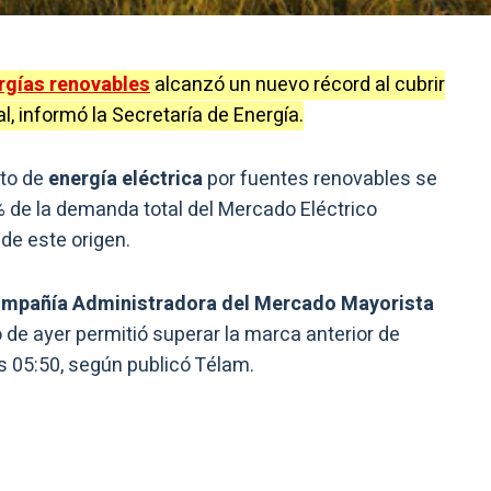
rgías renovables
alcanzó un nuevo récord al cubrir
l, informó la Secretaría de Energía.
nto de
energía eléctrica
por fuentes renovables se
% de la demanda total del Mercado Eléctrico
de este origen.
mpañía Administradora del Mercado Mayorista
 de ayer permitió superar la marca anterior de
as 05:50, según publicó Télam.