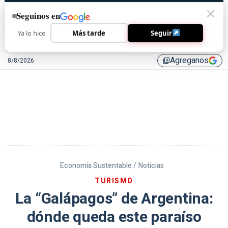
Seguinos en
Ya lo hice
Más tarde
Seguir
Agreganos
8/8/2026
library_add
Economía Sustentable /
Noticias
TURISMO
La “Galápagos” de Argentina:
dónde queda este paraíso