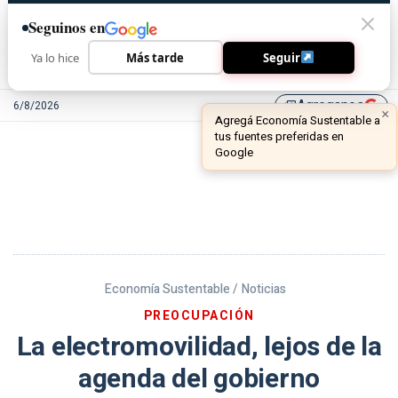
Seguinos en
Ya lo hice
Más tarde
Seguir
Agreganos
6/8/2026
library_add
Economía Sustentable /
Noticias
PREOCUPACIÓN
La electromovilidad, lejos de la
agenda del gobierno