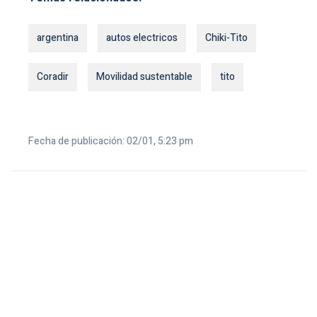
argentina
autos electricos
Chiki-Tito
Coradir
Movilidad sustentable
tito
Fecha de publicación: 02/01, 5:23 pm