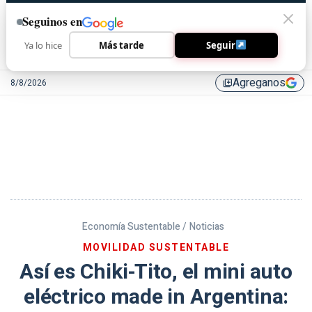
Seguinos en
Ya lo hice
Más tarde
Seguir
Agreganos
8/8/2026
library_add
Economía Sustentable /
Noticias
MOVILIDAD SUSTENTABLE
Así es Chiki-Tito, el mini auto
eléctrico made in Argentina: