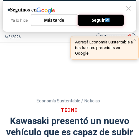
Seguinos en
Ya lo hice
Más tarde
Seguir
Agreganos
6/8/2026
library_add
Economía Sustentable /
Noticias
TECNO
Kawasaki presentó un nuevo
vehículo que es capaz de subir