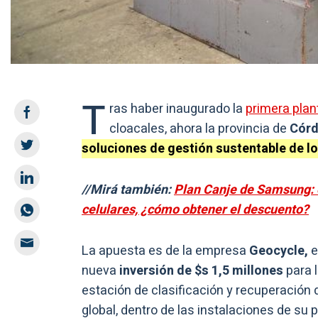
T
ras haber inaugurado la
primera plan
cloacales, ahora la provincia de
Cór
soluciones de gestión sustentable de lo
//Mirá también:
Plan Canje de Samsung: o
celulares, ¿cómo obtener el descuento?
La apuesta es de la empresa
Geocycle,
e
nueva
inversión de $s 1,5 millones
para 
estación de clasificación y recuperación
global, dentro de las instalaciones de su