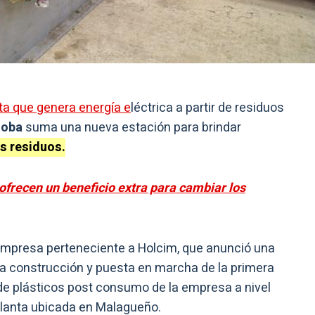
ta que genera energía e
léctrica a partir de residuos
doba
suma una nueva estación para brindar
s residuos.
frecen un beneficio extra para cambiar los
mpresa perteneciente a Holcim, que anunció una
la construcción y puesta en marcha de la primera
 de plásticos post consumo de la empresa a nivel
 planta ubicada en Malagueño.