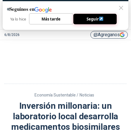
Seguinos en
Ya lo hice
Más tarde
Seguir
Agreganos
6/8/2026
library_add
Economía Sustentable /
Noticias
Inversión millonaria: un
laboratorio local desarrolla
medicamentos biosimilares