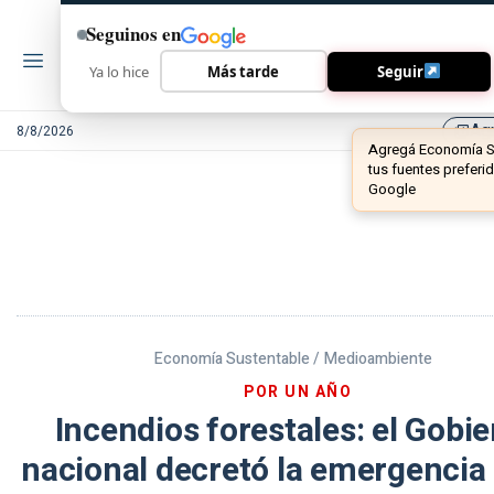
Seguinos en
Ya lo hice
Más tarde
Seguir
Ag
8/8/2026
library_add
Economía Sustentable /
Medioambiente
POR UN AÑO
Incendios forestales: el Gobi
nacional decretó la emergencia