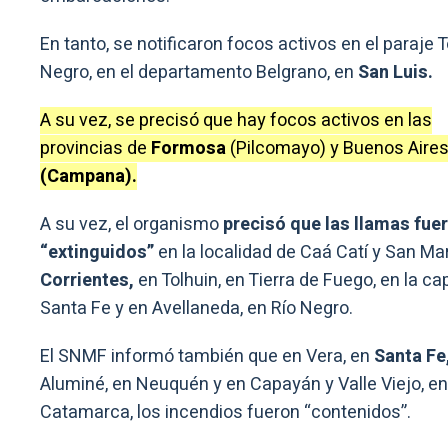
En tanto, se notificaron focos activos en el paraje 
Negro, en el departamento Belgrano, en
San Luis.
A su vez, se precisó que hay focos activos en las
provincias de
Formosa
(Pilcomayo) y Buenos Aire
(Campana).
A su vez, el organismo
precisó que las llamas fue
“extinguidos”
en la localidad de Caá Catí y San Mar
Corrientes,
en Tolhuin, en Tierra de Fuego, en la cap
Santa Fe y en Avellaneda, en Río Negro.
El SNMF informó también que en Vera, en
Santa Fe
Aluminé, en Neuquén y en Capayán y Valle Viejo, en
Catamarca, los incendios fueron “contenidos”.