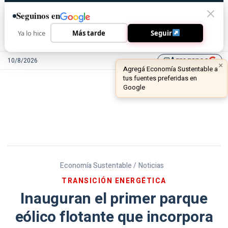
Seguinos en
Ya lo hice
Más tarde
Seguir
Agreganos
10/8/2026
library_add
Economía Sustentable /
Noticias
TRANSICIÓN ENERGÉTICA
Inauguran el primer parque
eólico flotante que incorpora