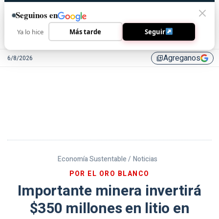
Seguinos en
Ya lo hice
Más tarde
Seguir
Agreganos
6/8/2026
library_add
Economía Sustentable /
Noticias
POR EL ORO BLANCO
Importante minera invertirá
$350 millones en litio en