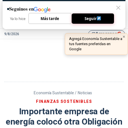
Seguinos en
Ya lo hice
Más tarde
Seguir
Agreganos
9/8/2026
library_add
Economía Sustentable /
Noticias
FINANZAS SOSTENIBLES
Importante empresa de
energía colocó otra Obligación