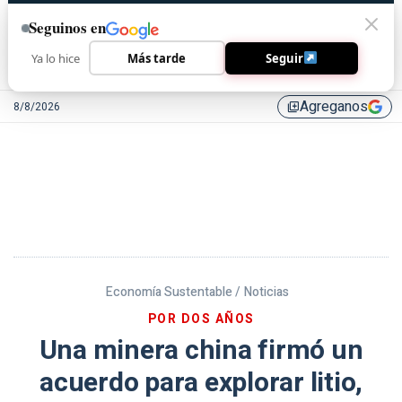
Seguinos en
Ya lo hice
Más tarde
Seguir
Agreganos
8/8/2026
library_add
Economía Sustentable /
Noticias
POR DOS AÑOS
Una minera china firmó un
acuerdo para explorar litio,