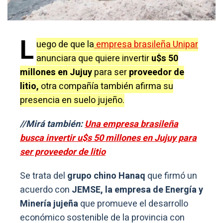
L
uego de que la
empresa brasileña Unipar
anunciara que quiere invertir
u$s 50
millones en Jujuy
para ser
proveedor de
litio,
otra compañía también afirma su
presencia en suelo jujeño.
//Mirá también:
Una empresa brasileña
busca invertir u$s 50 millones en Jujuy para
ser proveedor de litio
Se trata del
grupo chino Hanaq
que firmó un
acuerdo con
JEMSE, la empresa de Energía y
Minería jujeña
que promueve el desarrollo
económico sostenible de la provincia con