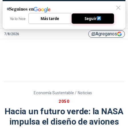
Seguinos en
Ya lo hice
Más tarde
Seguir
Agreganos
7/8/2026
library_add
Economía Sustentable /
Noticias
2050
Hacia un futuro verde: la NASA
impulsa el diseño de aviones