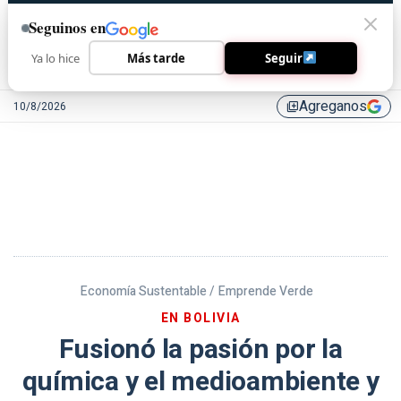
Seguinos en
Ya lo hice
Más tarde
Seguir
Agreganos
10/8/2026
library_add
Economía Sustentable /
Emprende Verde
EN BOLIVIA
Fusionó la pasión por la
química y el medioambiente y