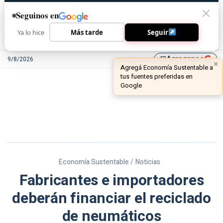
Seguinos en
Ya lo hice
Más tarde
Seguir
Agreganos
9/8/2026
library_add
Economía Sustentable /
Noticias
Fabricantes e importadores
deberán financiar el reciclado
de neumáticos