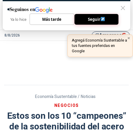
Seguinos en
Ya lo hice
Más tarde
Seguir
Agreganos
8/8/2026
library_add
Economía Sustentable /
Noticias
NEGOCIOS
Estos son los 10 “campeones”
de la sostenibilidad del acero