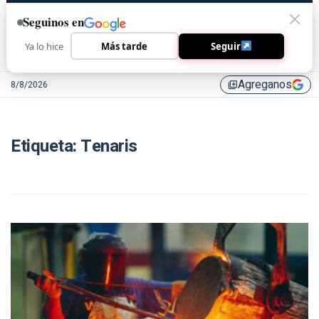
Seguinos en
Ya lo hice
Más tarde
Seguir
Agreganos
8/8/2026
library_add
Etiqueta:
Tenaris