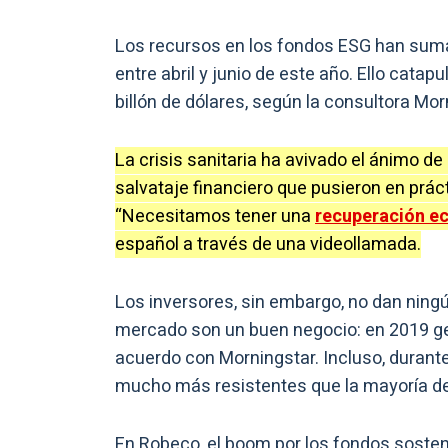
Los recursos en los fondos ESG han suma
entre abril y junio de este año. Ello cata
billón de dólares, según la consultora Mor
La crisis sanitaria ha avivado el ánimo de
salvataje financiero que pusieron en prác
“Necesitamos tener una
recuperación e
español a través de una videollamada.
Los inversores, sin embargo, no dan ning
mercado son un buen negocio: en 2019 ge
acuerdo con Morningstar. Incluso, durant
mucho más resistentes que la mayoría de 
En Robeco, el boom por los fondos sosten