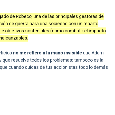
gado de Robeco, una de las principales gestoras de
ción de guerra para una sociedad con un reparto
 de objetivos sostenibles (como combatir el impacto
inalcanzables.
eficios
no me refiero a la mano invisible
que Adam
 y que resuelve todos los problemas; tampoco es la
a que cuando cuidas de tus accionistas todo lo demás