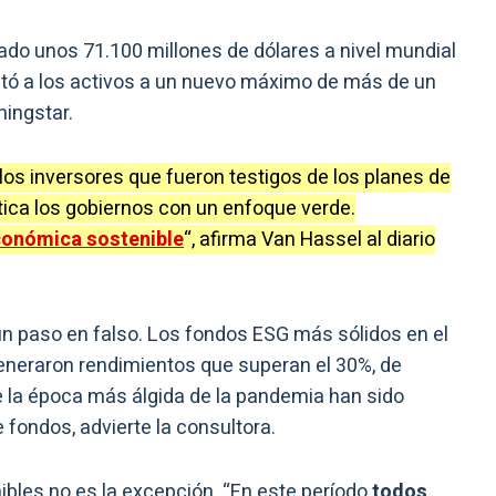
do unos 71.100 millones de dólares a nivel mundial
pultó a los activos a un nuevo máximo de más de un
ningstar.
 los inversores que fueron testigos de los planes de
tica los gobiernos con un enfoque verde.
conómica sostenible
“, afirma Van Hassel al diario
ún paso en falso. Los fondos ESG más sólidos en el
neraron rendimientos que superan el 30%, de
e la época más álgida de la pandemia han sido
fondos, advierte la consultora.
ibles no es la excepción. “En este período
todos