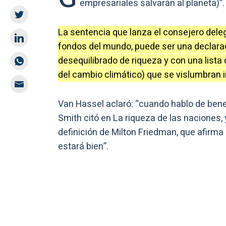
empresariales salvarán al planeta)”.
La sentencia que lanza el consejero dele
fondos del mundo, puede ser una declara
desequilibrado de riqueza y con una lista
del cambio climático) que se vislumbran 
Van Hassel aclaró: “cuando hablo de ben
Smith citó en La riqueza de las naciones,
definición de Milton Friedman, que afirm
estará bien”.