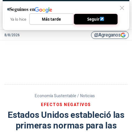
Seguinos en
Ya lo hice
Más tarde
Seguir
Agreganos
8/8/2026
library_add
Economía Sustentable /
Noticias
EFECTOS NEGATIVOS
Estados Unidos estableció las
primeras normas para las