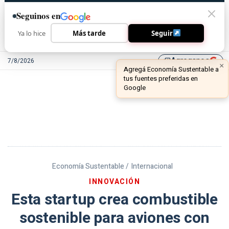
Seguinos en
Ya lo hice
Más tarde
Seguir
Agreganos
7/8/2026
library_add
Economía Sustentable /
Internacional
INNOVACIÓN
Esta startup crea combustible
sostenible para aviones con