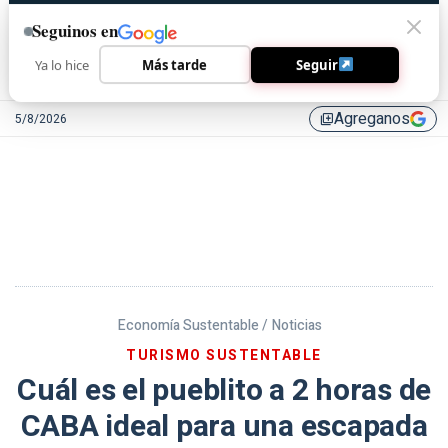
Seguinos en
Ya lo hice
Más tarde
Seguir
Agreganos
5/8/2026
library_add
Economía Sustentable /
Noticias
TURISMO SUSTENTABLE
Cuál es el pueblito a 2 horas de
CABA ideal para una escapada