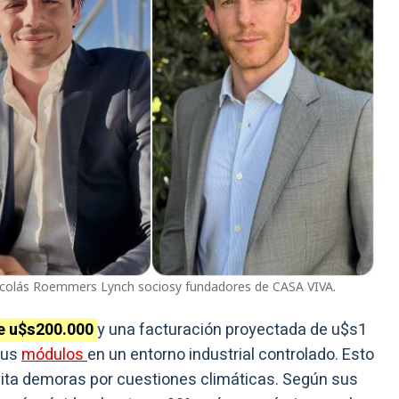
icolás Roemmers Lynch sociosy fundadores de CASA VIVA.
de u$s200.000
y una facturación proyectada de u$s1
sus
módulos
en un entorno industrial controlado. Esto
vita demoras por cuestiones climáticas. Según sus