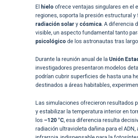
El
hielo
ofrece ventajas singulares en el
regiones, soporta la presión estructural 
radiación solar
y
cósmica
. A diferencia 
visible, un aspecto fundamental tanto par
psicológico
de los astronautas tras larg
Durante la reunión anual de la
Unión Esta
investigadores presentaron modelos deta
podrían cubrir superficies de hasta una 
destinados a áreas habitables, experiment
Las simulaciones ofrecieron resultados p
y estabilizar la temperatura interior en to
los
–120 °C
, esa diferencia resulta decis
radiación ultravioleta dañina para el ADN, 
infrarroja, indispensable para la fotosínte