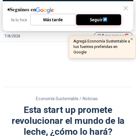
Seguinos en
Ya lo hice
Más tarde
Seguir
Agreganos
7/8/2026
library_add
Economía Sustentable /
Noticias
Esta start up promete
revolucionar el mundo de la
leche, ¿cómo lo hará?