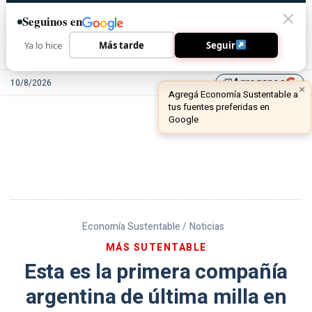
Seguinos en
Ya lo hice
Más tarde
Seguir
Agreganos
10/8/2026
library_add
Economía Sustentable /
Noticias
MÁS SUTENTABLE
Esta es la primera compañía
argentina de última milla en