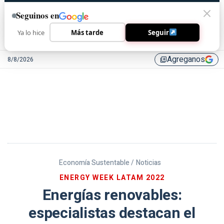
Seguinos en
Ya lo hice
Más tarde
Seguir
Agreganos
8/8/2026
library_add
Economía Sustentable /
Noticias
ENERGY WEEK LATAM 2022
Energías renovables:
especialistas destacan el