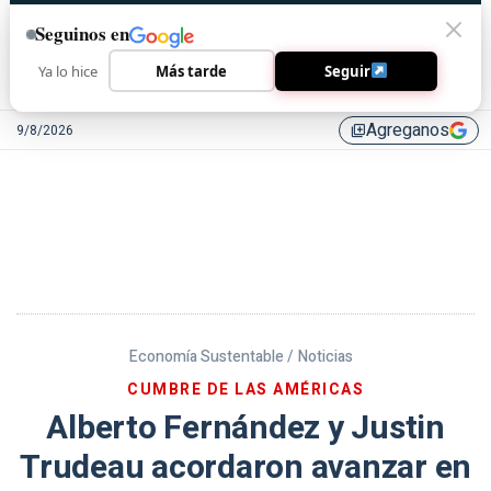
Seguinos en
Ya lo hice
Más tarde
Seguir
Agreganos
9/8/2026
library_add
Economía Sustentable /
Noticias
CUMBRE DE LAS AMÉRICAS
Alberto Fernández y Justin
Trudeau acordaron avanzar en