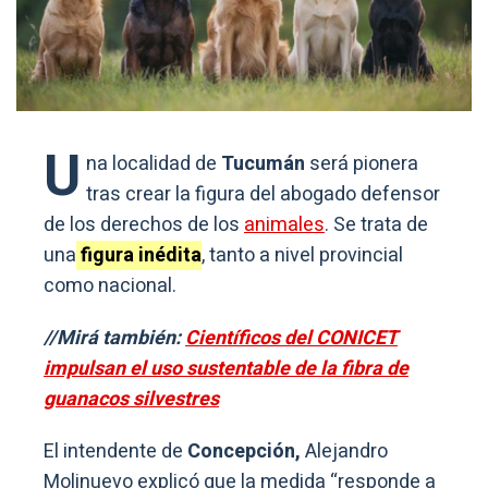
U
na localidad de
Tucumán
será pionera
tras crear la figura del abogado defensor
de los derechos de los
animales
. Se trata de
una
figura inédita
, tanto a nivel provincial
como nacional.
//Mirá también:
Científicos del CONICET
impulsan el uso sustentable de la fibra de
guanacos silvestres
El intendente de
Concepción,
Alejandro
Molinuevo explicó que la medida “responde a