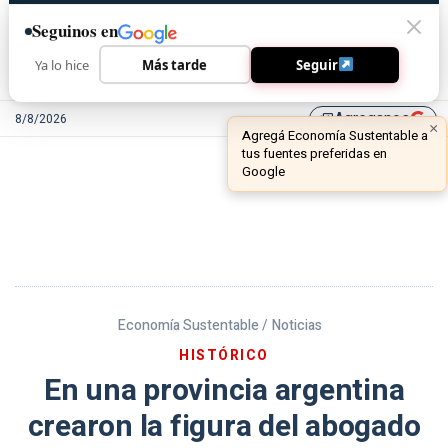
Seguinos en
Ya lo hice
Más tarde
Seguir
Agreganos
8/8/2026
library_add
Economía Sustentable /
Noticias
HISTÓRICO
En una provincia argentina
crearon la figura del abogado