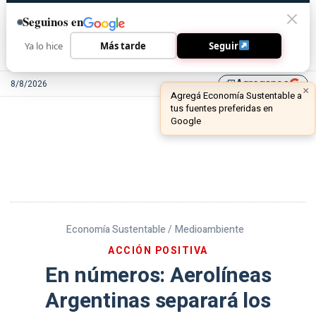
Seguinos en
Ya lo hice
Más tarde
Seguir
Agreganos
8/8/2026
library_add
Economía Sustentable /
Medioambiente
ACCIÓN POSITIVA
En números: Aerolíneas
Argentinas separará los