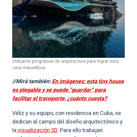
Utilizaron programas de arquitectura para lograr esta
casa maravillosa
//Mirá también:
En imágenes: esta tiny house
es plegable y se puede “guardar” para
facilitar el transporte, ¿cuánto cuesta?
Véliz y su equipo, con residencia en Cuba, se
dedican al campo del diseño arquitectónico y
la
visualización 3D
. Para ello trabajan