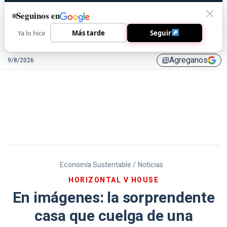
Seguinos en
Ya lo hice
Más tarde
Seguir
Agreganos
9/8/2026
library_add
Economía Sustentable /
Noticias
HORIZONTAL V HOUSE
En imágenes: la sorprendente
casa que cuelga de una