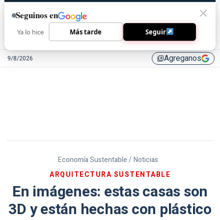
Seguinos en
Ya lo hice
Más tarde
Seguir
Agreganos
9/8/2026
library_add
Economía Sustentable /
Noticias
ARQUITECTURA SUSTENTABLE
En imágenes: estas casas son
3D y están hechas con plástico