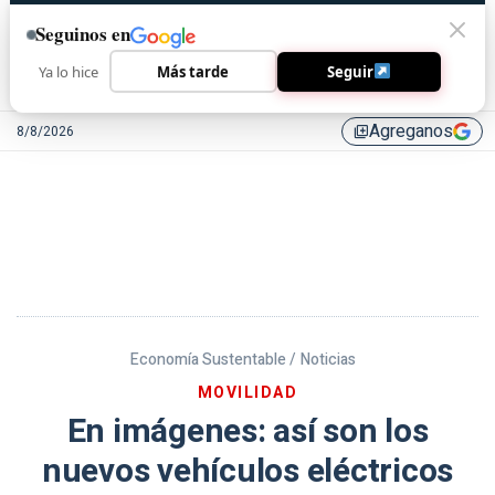
Seguinos en
Ya lo hice
Más tarde
Seguir
Agreganos
8/8/2026
library_add
Economía Sustentable /
Noticias
MOVILIDAD
En imágenes: así son los
nuevos vehículos eléctricos