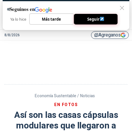
Seguinos en
Ya lo hice
Más tarde
Seguir
Agreganos
8/8/2026
library_add
Economía Sustentable /
Noticias
EN FOTOS
Así son las casas cápsulas
modulares que llegaron a