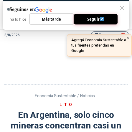
Seguinos en
Ya lo hice
Más tarde
Seguir
Agreganos
8/8/2026
library_add
Economía Sustentable /
Noticias
LITIO
En Argentina, solo cinco
mineras concentran casi un