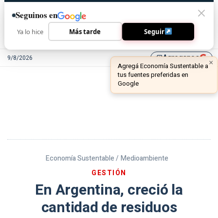
Seguinos en
Ya lo hice
Más tarde
Seguir
Agreganos
9/8/2026
library_add
Economía Sustentable /
Medioambiente
GESTIÓN
En Argentina, creció la
cantidad de residuos